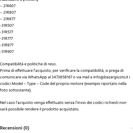
– 21R607
– 21R807
– 21R877
-31R507
-31R577
-31R777
-31R877
-31R907
Compatibilità e politiche di reso:
Prima di effettuare l’acquisto, per verificare la compatibilità, si prega di
comunicare via WhatsApp al 3473858167 o via mail a info@bazargiusto.it i
codici Model – Type – Code del proprio motore (esempio riportato nella
foto sottostante).
Nel caso l’acquisto venga effettuato senza l’invio dei codici richiesti non
sarà possibile rendere il prodotto acquistato.
Recensioni (0)