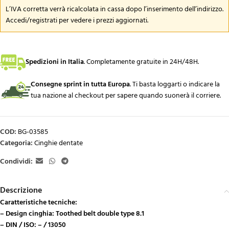
L’IVA corretta verrà ricalcolata in cassa dopo l’inserimento dell’indirizzo.
Accedi/registrati per vedere i prezzi aggiornati.
Spedizioni in Italia
.
Completamente gratuite in 24H/48H.
Consegne sprint in tutta Europa
. Ti basta loggarti o indicare la
tua nazione al checkout per sapere quando suonerà il corriere.
COD:
BG-03585
Categoria:
Cinghie dentate
Condividi:
Descrizione
Caratteristiche tecniche:
– Design cinghia: Toothed belt double type 8.1
– DIN / ISO: – / 13050